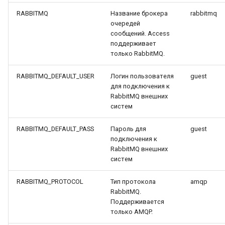
RABBITMQ
Название брокера
rabbitmq
очередей
сообщений. Access
поддерживает
только RabbitMQ.
RABBITMQ_DEFAULT_USER
Логин пользователя
guest
для подключения к
RabbitMQ внешних
систем
RABBITMQ_DEFAULT_PASS
Пароль для
guest
подключения к
RabbitMQ внешних
систем
RABBITMQ_PROTOCOL
Тип протокола
amqp
RabbitMQ.
Поддерживается
только AMQP.