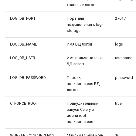
хранение логов.
LOG_DB_PORT
Порт для
27017
подключения к log-
storage.
LOG_DB_NAME
Имя БД логов.
logs
LOG_DB_USER
Имя пользователя
username
БД логов.
LOG_DB_PASSWORD
Пароль
password
пользователя БД
логов.
C_FORCE_ROOT
Принудительный
true
запуск Celery от
имени root
пользователя.
WORKER_CONCURRENCY
Максимальное кол-
16