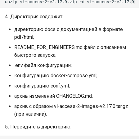
4․ Директория содержит:
директорию docs с документацией в формате
pdf/html;
README_FOR_ENGINEERS.md файл c описанием
быстрого запуска;
.env файл конфигурации;
конфигурацию docker-compose.yml;
конфигурацию conf.yml;
архив изменений CHANGELOG.md;
архив с образом vl-access-2-images-v2.17.0.tar.gz
(при наличии).
5․ Перейдите в директорию: