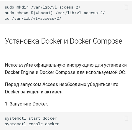
Документация комплекта
и
sudo mkdir /var/lib/vl-access-2/

поставки
Логирование
[2.11.0] 04.07.2023
sudo chown $(whoami) /var/lib/vl-access-2/

я
Функции Access
[2.10.0] 15.04.2023
п
о
Сервисы
[2.9.0] 22.02.2023
Установка Docker и Docker Compose
и
СКУД APACS
[2.8.1] 26.12.2022
с
Используйте официальную инструкцию для установки
СКУД Бастион
[2.5.0] 21.10.2022
к
Docker Engine и Docker Compose для используемой ОС.
а
СКУД Болид
[2.4.2] 12.09.2022
Перед запуском Access необходимо убедиться что
Docker запущен и активен.
СКУД Gate
1․ Запустите Docker:
СКУД Parsec
systemctl start docker

СКУД PERCo-Web