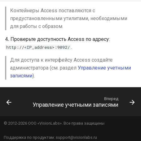
Контейнеры Access поставляются с
предустановленными утилитами, необходимыми
для работы с образом.
4․ Проверьте доступность Access по адресу:
.
http://<IP_address>:9092/
Для доступа к интерфейсу Access создайте
администратора (см. раздел
Управление учетными
записями
).
Вперед
Управление учетными записями
© 2012-
2026
ООО «VisionLabs». Все права защищены
Поддержка по продуктам: support@visionlabs.ru