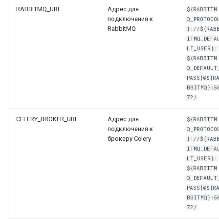
RABBITMQ_URL
Адрес для
${RABBITM
подключения к
Q_PROTOCO
RabbitMQ
}://${RAB
ITMQ_DEFA
LT_USER}:
${RABBITM
Q_DEFAULT
PASS}@${R
BBITMQ}:5
72/
CELERY_BROKER_URL
Адрес для
${RABBITM
подключения к
Q_PROTOCO
брокеру Celery
}://${RAB
ITMQ_DEFA
LT_USER}:
${RABBITM
Q_DEFAULT
PASS}@${R
BBITMQ}:5
72/