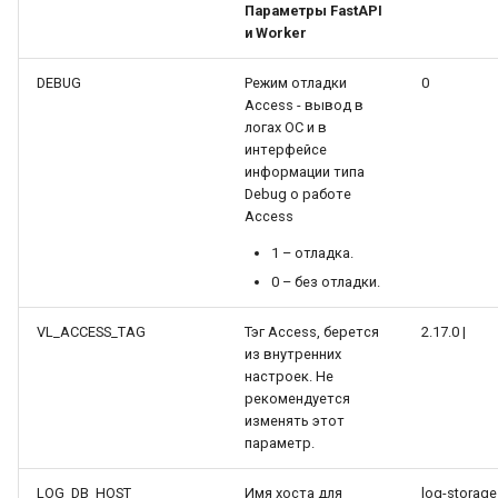
Параметры FastAPI
и Worker
DEBUG
Режим отладки
0
Access - вывод в
логах ОС и в
интерфейсе
информации типа
Debug о работе
Access
1 – отладка.
0 – без отладки.
VL_ACCESS_TAG
Тэг Access, берется
2.17.0 |
из внутренних
настроек. Не
рекомендуется
изменять этот
параметр.
LOG_DB_HOST
Имя хоста для
log-storage