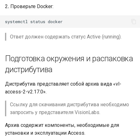
2․ Проверьте Docker:
СКУД RusGuard
СКУД SALTO
Ответ должен содержать статус Active (running).
СКУД Sigur
СКУД STRAZH
Подготовка окружения и распаковка
дистрибутива
Интеграции без СКУД
Контроллеры
Дистрибутив представляет собой архив вида «vl-
access-2-v2.17.0».
Устройства
Ссылку для скачивания дистрибутива необходимо
запросить у представителя VisionLabs.
Пайплайны
Архив содержит компоненты, необходимые для
установки и эксплуатации Access.