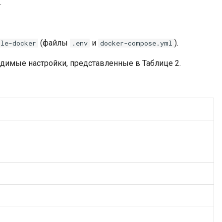
.
(файлы
и
).
ple-docker
.env
docker-compose.yml
одимые настройки, представленные в Таблице 2.