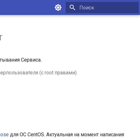
Инициализация поиска
r
тывания Сервиса.
рпользователя (с root правами).
pose
для ОС CentOS. Актуальная на момент написания