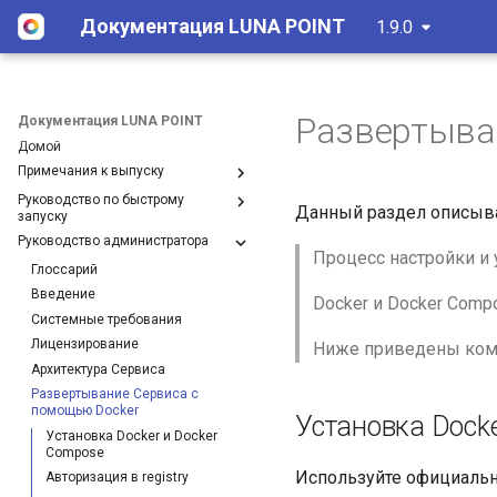
Документация LUNA POINT
1.9.0
Развертыва
Документация LUNA POINT
Домой
Примечания к выпуску
Руководство по быстрому
[1.9.0] 30.06.2025
Данный раздел описыва
запуску
[1.8.0] 02.06.2025
Руководство администратора
Глоссарий
[1.7.0] 30.04.2025
Процесс настройки и 
Введение
Глоссарий
[1.6.0] 31.03.2025
Загрузка и установка Сервиса
Введение
[1.5.0] 28.02.2025
Docker и Docker Comp
Системные требования
[1.4.0] 07.02.2025
Лицензирование
Ниже приведены кома
[1.3.0] 26.12.2024
Архитектура Сервиса
[1.2.0] 12.12.2024
Развертывание Сервиса с
[1.1.0] 18.10.2024
помощью Docker
Установка Docke
[1.0.0] 18.12.2023
Установка Docker и Docker
Compose
Используйте официаль
Авторизация в registry