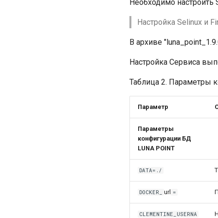
Необходимо настроить Se
Настройка Selinux и F
В архиве "luna_point_1
Настройка Сервиса вып
Таблица 2. Параметры 
Параметр
Параметры
конфигурации БД
LUNA POINT
Т
DATA=./
url
DOCKER_
=
CLEMENTINE_USERNA