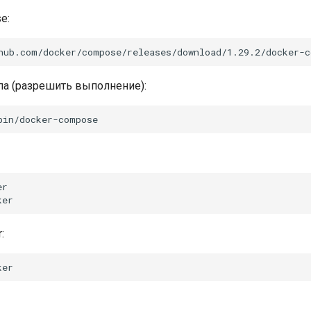
e:
па (разрешить выполнение):
r

: