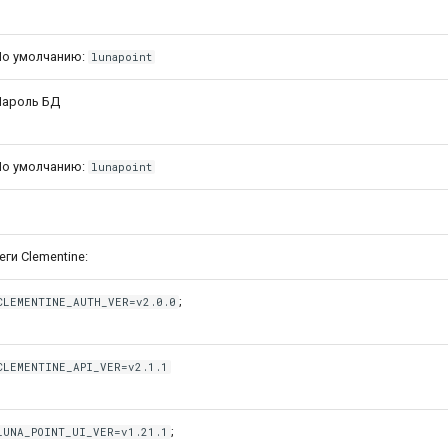
По умолчанию:
lunapoint
Пароль БД
По умолчанию:
lunapoint
еги Clementine:
;
CLEMENTINE_AUTH_VER=v2.0.0
CLEMENTINE_API_VER=v2.1.1
;
LUNA_POINT_UI_VER=v1.21.1