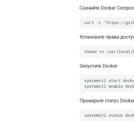
Системные требования
Скачайте Docker Compos
Работа с Сервисом
Разделы Сервиса
Раздел "Панель оператора"
Раздел "Детали лица"
Установите права досту
Раздел "Архив событий"
Раздел "Детали события"
Раздел "Видеостена"
Раздел "Поиск"
Запустите Docker:
Раздел "Картотека"
Раздел "Архив видеоаналитик"
Раздел "Журнал заданий"
systemctl start docke
Раздел "Списки"
Раздел "Сценарии"
Раздел "Источники событий"
Проверьте статус Docker
Раздел "VMS"
Раздел "Пользователи"
Раздел "Видеоаналитика"
Раздел "Статистика"
Раздел "Уведомления"