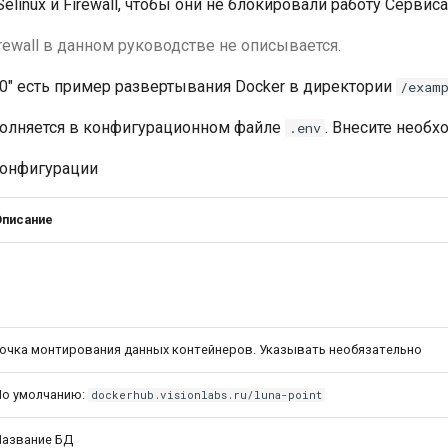
linux и Firewall, чтобы они не блокировали работу Сервиса
irewall в данном руководстве не описывается.
.9.0" есть пример развертывания Docker в директории
/exam
олняется в конфигурационном файле
. Внесите необх
.env
конфигурации
Описание
очка монтирования данных контейнеров. Указывать необязательно
По умолчанию:
dockerhub.visionlabs.ru/luna-point
Название БД