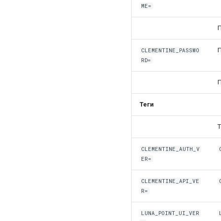
ME=
CLEMENTINE_PASSWO
RD=
Теги
Т
CLEMENTINE_AUTH_V
ER=
CLEMENTINE_API_VE
R=
LUNA_POINT_UI_VER