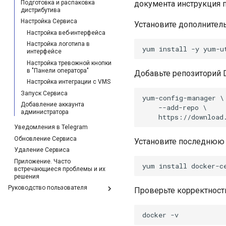
Подготовка и распаковка
документа инструкция п
дистрибутива
Настройка Сервиса
Установите дополнител
Настройка веб-интерфейса
Настройка логотипа в
интерфейсе
Настройка тревожной кнопки
в "Панели оператора"
Добавьте репозиторий D
Настройка интеграции с VMS
Запуск Сервиса
yum-config-manager \

Добавление аккаунта
    --add-repo \

администратора
Уведомления в Telegram
Обновление Сервиса
Установите последнюю 
Удаление Сервиса
Приложение. Часто
встречающиеся проблемы и их
решения
Руководство пользователя
Проверьте корректность
Глоссарий
Введение
Общие сведения