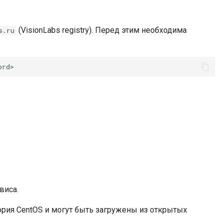
(VisionLabs registry). Перед этим необходима
s.ru
виса.
ория CentOS и могут быть загружены из открытых