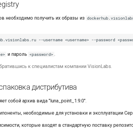
gistry
ов необходимо получить их образы из
dockerhub.visionlab
и пароль
.
me>
<password>
братившись к специалистам компании VisionLabs.
аспаковка дистрибутива
т собой архив вида "luna_point_1.9.0".
мпоненты, необходимые для установки и эксплуатации Сер
симости, которые входят в стандартную поставку репозит