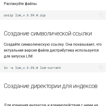
Распакуйте файлы
LUNA PLATFORM v.5.31.0
LUNA PLATFORM v.5.30.0
LUNA PLATFORM v.5.28.0
Создание символической ссылки
LUNA PLATFORM v.5.27.0
Создайте символическую ссылку. Она показывает, что
актуальная версия файла дистрибутива используется
LUNA PLATFORM v.5.26.0
для запуска LIM.
LUNA PLATFORM v.5.25.0
LUNA PLATFORM v.5.24.2
Создание директории для индексов
LUNA PLATFORM v.5.24.1
LUNA PLATFORM v.5.24.0
Для хранения индексов и взаимодействия с ними на