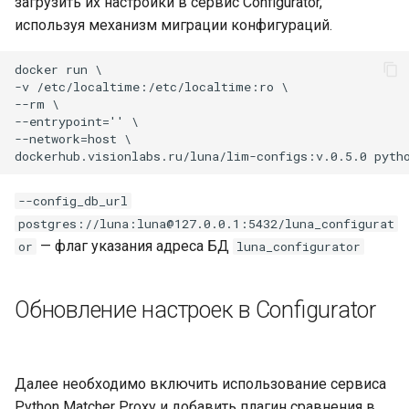
загрузить их настройки в сервис Configurator,
используя механизм миграции конфигураций.
docker run \

-v /etc/localtime:/etc/localtime:ro \

--rm \

--entrypoint='' \

--network=host \

--config_db_url
postgres://luna:luna@127.0.0.1:5432/luna_configurat
— флаг указания адреса БД
or
luna_configurator
Обновление настроек в Configurator
Далее необходимо включить использование сервиса
Python Matcher Proxy и добавить плагин сравнения в