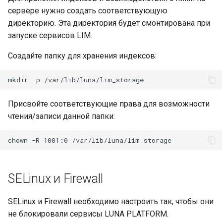
LUNA PLATFORM v.5.23.1
сервере нужно создать соответствующую
директорию. Эта директория будет смонтирована при
LUNA PLATFORM v.5.23.0
запуске сервисов LIM.
LUNA PLATFORM v.5.22.0
Создайте папку для хранения индексов:
LUNA PLATFORM v.5.21.0
LUNA PLATFORM v.5.20.0
Присвойте соответствующие права для возможности
чтения/записи данной папки:
LUNA PLATFORM v.5.19.0
LUNA PLATFORM v.5.18.0
LUNA PLATFORM v.5.17.0
SELinux и Firewall
LUNA PLATFORM v.5.16.0
SELinux и Firewall необходимо настроить так, чтобы они
не блокировали сервисы LUNA PLATFORM.