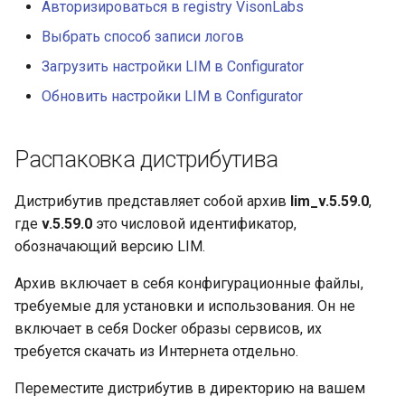
логов
Диаграммы
Авторизироваться в registry VisonLabs
и
Миграция с LP 4 до LP 5
Примечания к выпуску
последовательностей
Дополнительная
LUNA Index Module v.5.34.0
LUNA PLATFORM v.5.51.4
Выбрать способ записи логов
я
Запись логов в stdout
информация
Загрузить настройки LIM в Configurator
Руководство по утилите
Использование Redis
LUNA Index Module v.5.51.6
LUNA PLATFORM v.5.51.0
п
Storages
Sentinel
Запись логов в файл
Рекомендации
Обновить настройки LIM в Configurator
о
LUNA Index Module v.5.51.4
LUNA PLATFORM v.5.49.1
Руководство по
Ошибки API
Загрузка настроек LIM в
Диаграммы
и
Распаковка дистрибутива
обновлению с помощью
Configurator
последовательностей
LUNA PLATFORM v.5.47.4
с
Storages
Описание параметров
Дистрибутив представляет собой архив
lim_v.5.59.0
,
сервисов
Обновление настроек в
Описание баз данных
LUNA PLATFORM v.5.47.1
к
где
v.5.59.0
это числовой идентификатор,
Ручная установка с
Configurator
а
помощью Storages
обозначающий версию LIM.
Ошибки API
LUNA PLATFORM v.5.46.1
Архив включает в себя конфигурационные файлы,
Описание параметров
LUNA PLATFORM v.5.45.4
требуемые для установки и использования. Он не
сервисов
включает в себя Docker образы сервисов, их
LUNA PLATFORM v.5.45.3
требуется скачать из Интернета отдельно.
LUNA PLATFORM v.5.45.1
Переместите дистрибутив в директорию на вашем