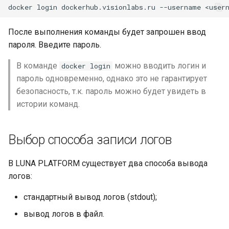
LUNA PLATFORM v.5.7.0
После выполнения команды будет запрошен ввод
пароля. Введите пароль.
LUNA PLATFORM v.5.6.0
В команде
можно вводить логин и
docker login
LUNA PLATFORM v.5.5.0
пароль одновременно, однако это не гарантирует
безопасность, т.к. пароль можно будет увидеть в
LUNA PLATFORM v.5.4.0
истории команд.
LUNA PLATFORM v.5.3.0
Выбор способа записи логов
LUNA PLATFORM v.5.2.1
В LUNA PLATFORM существует два способа вывода
LUNA PLATFORM v.5.2.0
логов:
стандартный вывод логов (stdout);
LUNA PLATFORM v.5.1.3
вывод логов в файл.
LUNA PLATFORM v.5.1.2