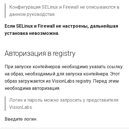
LUNA PLATFORM v.5.15.0
Конфигурация SELinux и Firewall не описываются в
данном руководстве.
LUNA PLATFORM v.5.14.0
Если SELinux и Firewall не настроены, дальнейшая
LUNA PLATFORM v.5.13.0
установка невозможна.
LUNA PLATFORM v.5.12.2
Авторизация в registry
LUNA PLATFORM v.5.12.1
При запуске контейнеров необходимо указать ссылку
LUNA PLATFORM v.5.12.0
на образ, необходимый для запуска контейнера. Этот
образ загружается из VisionLabs registry. Перед этим
LUNA PLATFORM v.5.11.0
необходима авторизация.
LUNA PLATFORM v.5.10.0
Логин и пароль можно запросить у представителя
VisionLabs.
LUNA PLATFORM v.5.9.0
Введите логин
.
LUNA PLATFORM v.5.8.0