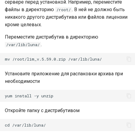
сервере перед установкой. Например, переместите
LUNA PLATFORM v.5.42.0
файлы в директорию
. В ней не должно быть
/root/
никакого другого дистрибутива или файлов лицензии
LUNA PLATFORM v.5.40.0
кроме целевых.
LUNA PLATFORM v.5.38.3
Переместите дистрибутив в директорию
.
/var/lib/luna/
LUNA PLATFORM v.5.38.1
LUNA PLATFORM v.5.36.5
Установите приложение для распаковки архива при
LUNA PLATFORM v.5.35.0
необходимости
LUNA PLATFORM v.5.34.0
Откройте папку с дистрибутивом
LUNA PLATFORM v.5.33.0
LUNA PLATFORM v.5.32.0