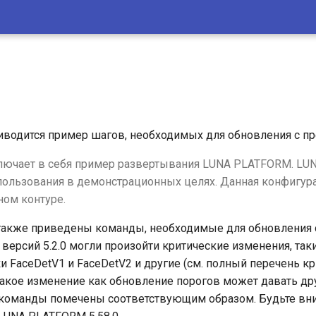
иводится пример шагов, необходимых для обновления с 
ючает в себя пример развертывания LUNA PLATFORM. LU
пользования в демонстрационных целях. Данная конфигура
ном контуре.
также приведены команды, необходимые для обновления с 
с версий 5.2.0 могли произойти критические изменения, та
 FaceDetV1 и FaceDetV2 и другие (см. полный перечень к
 Такое изменение как обновление порогов может давать др
 команды помечены соответствующим образом. Будьте вн