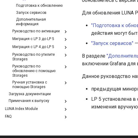
обновляетесь с версии 
Подготовка к обновлению
Для обновления LUNA 
Запуск сервисов
Дополнительная
информация
"Подготовка к обн
Руководство по активации
действия могут бы
Миграция с LP 3 до LP 5
"Запуск сервисов"
—
Миграция с LP 4 до LP 5
Руководство по утилите
В разделе
"Дополнител
Storages
включении Grafana для 
Руководство по
обновлению с помощью
Storages
Данное руководство на
Ручная установка с
помощью Storages
предыдущая минорна
Загрузка документации
LP 5 установлена в
Примечания к выпуску
изменения вручную
LUNA Index Module
FAQ