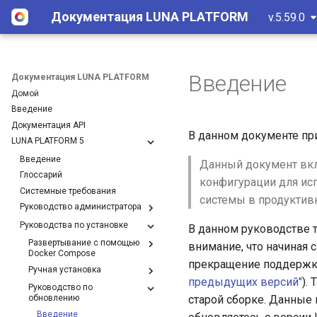
Документация LUNA PLATFORM
v.5.59.0
Введение
Документация LUNA PLATFORM
Домой
Введение
Документация API
В данном документе пр
LUNA PLATFORM 5
Введение
Данный документ вкл
Глоссарий
конфигурации для ис
Системные требования
системы в продуктив
Руководство администратора
Руководства по установке
В данном руководстве 
Развертывание с помощью
внимание, что начиная 
Docker Compose
прекращение поддержки
Ручная установка
предыдущих версий"
).
Руководство по
обновлению
старой сборке. Данные
Введение