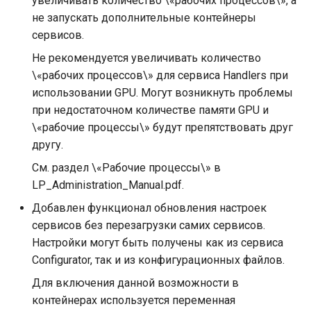
увеличивать количество \«рабочих процессов\», а
окружения
Диаграммы
и
не запускать дополнительные контейнеры
Миграция с LP 4 до LP 5
Дополнительная
Примечания к выпуску
последовательностей
LUNA Index Module v.5.34.
сервисов.
я
информация
Руководство по утилите
Использование Redis
LUNA Index Module v.5.51.
Не рекомендуется увеличивать количество
п
Storages
Рекомендации
Sentinel
\«рабочих процессов\» для сервиса Handlers при
о
LUNA Index Module v.5.51.
использовании GPU. Могут возникнуть проблемы
Руководство по
Диаграммы
Ошибки API
при недостаточном количестве памяти GPU и
и
обновлению с помощью
последовательностей
\«рабочие процессы\» будут препятствовать друг
с
Storages
Описание параметров
другу.
Описание баз данных
сервисов
к
См. раздел \«Рабочие процессы\» в
Ручная установка с
LP_Administration_Manual.pdf.
а
помощью Storages
Ошибки API
Добавлен функционал обновления настроек
Описание параметров
сервисов без перезагрузки самих сервисов.
сервисов
Настройки могут быть получены как из сервиса
Configurator, так и из конфигурационных файлов.
Для включения данной возможности в
контейнерах используется переменная