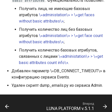
. Функциональность позволяет:
basic attributes
Получить лица, не имеющие базовых
атрибутов
\«administation\» > \«get faces
without basic attributes\»
;
Получить количество лиц без базовых
атрибутов
\«administation\» > \«get face count
without basic attributes\»
;
Получить количество базовых атрибутов,
связанных с лицами
\«administation\» > \«get
basic attributes count info\»
.
Добавлен параметр \«DB_CONNECT_TIMEOUT\» в
конфигурацию сервиса Events.
Удален скрипт dump_emails.py из сервиса Admin.
Вперед
LUNA PLATFORM v.5.1.1