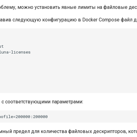
роблему, можно установить явные лимиты на файловые дес
бавив следующую конфигурацию в Docker Compose файл д
t

una-licenses

р с соответствующими параметрами:
умный предел для количества файловых дескрипторов, ко