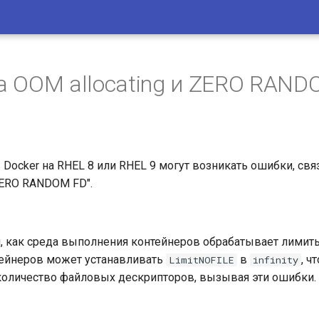
 OOM allocating и ZERO RAND
 Docker на RHEL 8 или RHEL 9 могут возникать ошибки, с
"ZERO RANDOM FD".
м, как среда выполнения контейнеров обрабатывает лимит
ейнеров может устанавливать
в
, ч
LimitNOFILE
infinity
оличество файловых дескрипторов, вызывая эти ошибки.