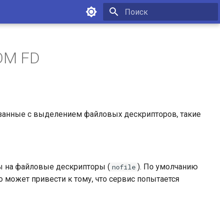
Инициализация поиска
OM FD
вязанные с выделением файловых дескрипторов, такие
ы на файловые дескрипторы (
). По умолчанию
nofile
то может привести к тому, что сервис попытается