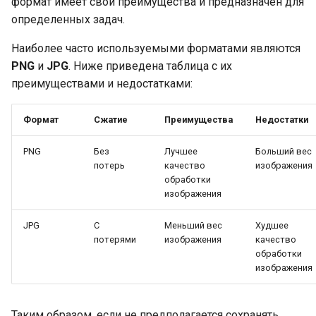
формат имеет свои преимущества и предназначен для
определенных задач.
Наиболее часто используемыми форматами являются
PNG
и
JPG
. Ниже приведена таблица с их
преимуществами и недостатками:
Формат
Сжатие
Преимущества
Недостатки
PNG
Без
Лучшее
Больший вес
потерь
качество
изображения
обработки
изображения
JPG
С
Меньший вес
Худшее
потерями
изображения
качество
обработки
изображения
Таким образом, если не предполагается сохранять