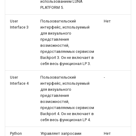
использованием LUNA
PLATFORM 5.
LUNA PLATFORM v.5.2.0
User
Пользовательский
Нет
LUNA PLATFORM v.5.1.3
Interface 3
интерфейс, используемый
для визуального
LUNA PLATFORM v.5.1.2
представления
возможностей,
предоставляемых сервисом
LUNA PLATFORM v.5.1.1
Backport 3. Он не включает в
себя весь функционал LP 3.
User
Пользовательский
-
Interface 4
интерфейс, используемый
для визуального
представления
возможностей,
предоставляемых сервисом
Backport 4. Он не включает в
себя весь функционал LP 4.
Python
Управляет запросами
Нет