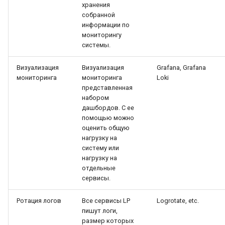
хранения
собранной
информации по
мониторингу
системы.
Визуализация
Визуализация
Grafana, Grafana
мониторинга
мониторинга
Loki
представленная
набором
дашбордов. С ее
помощью можно
оценить общую
нагрузку на
систему или
нагрузку на
отдельные
сервисы.
Ротация логов
Все сервисы LP
Logrotate, etc.
пишут логи,
размер которых