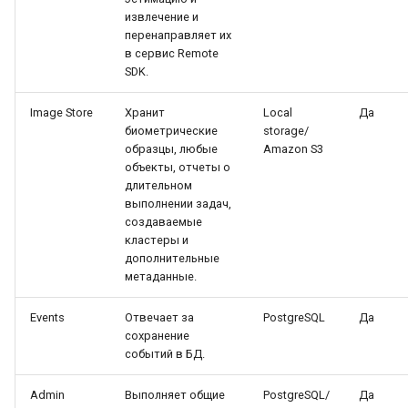
LUNA PLATFORM v.5.24.2
извлечение и
Исходные изображения
перенаправляет их
LUNA PLATFORM v.5.24.1
в сервис Remote
SDK.
Объект «Биометрический
LUNA PLATFORM v.5.24.0
образец»
Image Store
Хранит
Local
Да
биометрические
storage/
LUNA PLATFORM v.5.23.1
Биометрический шаблон
образцы, любые
Amazon S3
объекты, отчеты о
LUNA PLATFORM v.5.23.0
длительном
Объект «Атрибут»
выполнении задач,
создаваемые
LUNA PLATFORM v.5.22.0
Объект «Лицо»
кластеры и
дополнительные
LUNA PLATFORM v.5.21.0
метаданные.
Объект «Список»
LUNA PLATFORM v.5.20.0
Events
Отвечает за
PostgreSQL
Да
Объект «Событие»
сохранение
событий в БД.
LUNA PLATFORM v.5.19.0
Объект «Обработчик»
Admin
Выполняет общие
PostgreSQL/
Да
LUNA PLATFORM v.5.18.0