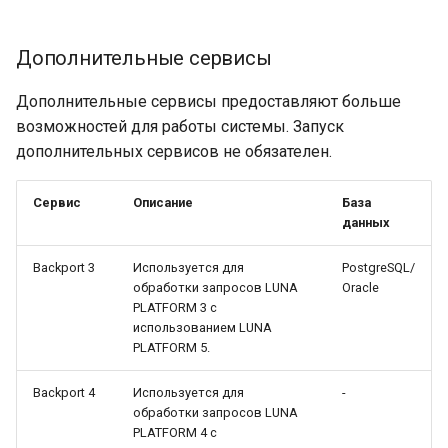
Backport
LUNA PLATFORM v.5.10.0
Дополнительные сервисы
Ограничения при работе с
LUNA PLATFORM v.5.9.0
сервисами Backport
Дополнительные сервисы предоставляют больше
возможностей для работы системы. Запуск
LUNA PLATFORM v.5.8.0
Ресурс sdk
дополнительных сервисов не обязателен.
LUNA PLATFORM v.5.7.0
Сервис
Описание
База
данных
LUNA PLATFORM v.5.6.0
Backport 3
Используется для
PostgreSQL/
LUNA PLATFORM v.5.5.0
обработки запросов LUNA
Oracle
PLATFORM 3 с
использованием LUNA
LUNA PLATFORM v.5.4.0
PLATFORM 5.
LUNA PLATFORM v.5.3.0
Backport 4
Используется для
-
обработки запросов LUNA
LUNA PLATFORM v.5.2.1
PLATFORM 4 с