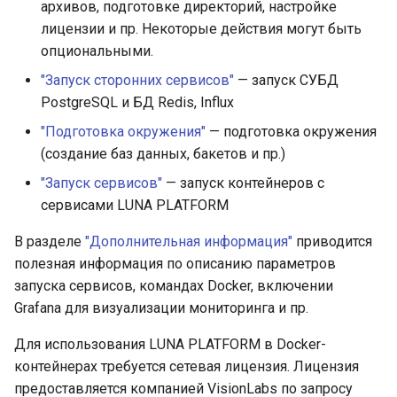
архивов, подготовке директорий, настройке
Раздел «Пользователи»
LUNA PLATFORM v.5.54.0
лицензии и пр. Некоторые действия могут быть
опциональными.
Раздел «Мониторинг»
LUNA PLATFORM v.5.53.0
"Запуск сторонних сервисов"
— запуск СУБД
PostgreSQL и БД Redis, Influx
Раздел «Лицензии»
LUNA PLATFORM v.5.51.6
"Подготовка окружения"
— подготовка окружения
Раздел «Плагины»
LUNA PLATFORM v.5.51.4
(создание баз данных, бакетов и пр.)
"Запуск сервисов"
— запуск контейнеров с
LUNA PLATFORM v.5.51.0
сервисами LUNA PLATFORM
LUNA PLATFORM v.5.49.1
В разделе
"Дополнительная информация"
приводится
полезная информация по описанию параметров
LUNA PLATFORM v.5.47.4
запуска сервисов, командах Docker, включении
Grafana для визуализации мониторинга и пр.
LUNA PLATFORM v.5.47.1
Для использования LUNA PLATFORM в Docker-
контейнерах требуется сетевая лицензия. Лицензия
LUNA PLATFORM v.5.46.1
предоставляется компанией VisionLabs по запросу