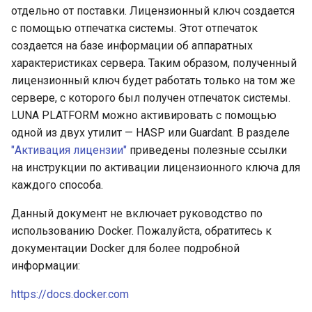
отдельно от поставки. Лицензионный ключ создается
LUNA PLATFORM v.5.45.4
с помощью отпечатка системы. Этот отпечаток
LUNA PLATFORM v.5.45.3
создается на базе информации об аппаратных
характеристиках сервера. Таким образом, полученный
LUNA PLATFORM v.5.45.1
лицензионный ключ будет работать только на том же
сервере, с которого был получен отпечаток системы.
LUNA PLATFORM v.5.42.0
LUNA PLATFORM можно активировать с помощью
одной из двух утилит — HASP или Guardant. В разделе
LUNA PLATFORM v.5.40.0
"Активация лицензии"
приведены полезные ссылки
на инструкции по активации лицензионного ключа для
LUNA PLATFORM v.5.38.3
каждого способа.
Данный документ не включает руководство по
LUNA PLATFORM v.5.38.1
использованию Docker. Пожалуйста, обратитесь к
документации Docker для более подробной
LUNA PLATFORM v.5.36.5
информации:
LUNA PLATFORM v.5.35.0
https://docs.docker.com