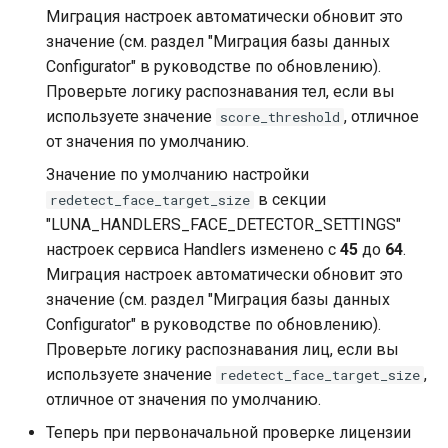
Storages
документации
Активация лицензии
окружения
Обновление
Раздел «Архив событий»
Диаграммы
и
Миграция настроек автоматически обновит это
лицензионного ключа
Дополнительная
последовательностей
LUNA Index Module v.5.53.
значение (см. раздел "Миграция базы данных
я
Ручная установка
Guardant
информация
Примечания к выпуску
Включение GPU
Раздел «Поиск»
Configurator" в руководстве по обновлению).
Использование Redis
LUNA Index Module v.5.51.
п
Проверьте логику распознавания тел, если вы
Ручное обновление
Смена вендора
Рекомендации
Конфигурация баз данн
Sentinel
Раздел «Лица»
используете значение
, отличное
score_threshold
о
LUNA Index Module v.5.47.
от значения по умолчанию.
Руководство по утилите
Диаграммы
Задание настроек LUNA
Ошибки API
Раздел «Списки»
и
Storages
Значение по умолчанию настройки
последовательностей
PLATFORM
LUNA Index Module v.5.38.
с
в секции
redetect_face_target_size
Описание параметров
Раздел «Сценарии»
Руководство по
Описание баз данных
"LUNA_HANDLERS_FACE_DETECTOR_SETTINGS"
Задание настроек Storag
сервисов
LUNA Index Module v.5.36.
к
активации
настроек сервиса Handlers изменено с
45
до
64
.
Раздел «Верификация»
а
Ошибки API
Подготовка окружения
Миграция настроек автоматически обновит это
LUNA Index Module v.5.34.
Раздел «Источники
значение (см. раздел "Миграция базы данных
Описание параметров
Установка Helm чартов
событий»
Configurator" в руководстве по обновлению).
LUNA Index Module v.5.51.
сервисов
Проверьте логику распознавания лиц, если вы
Дополнительная
Раздел «Задачи»
LUNA Index Module v.5.51.
используете значение
,
redetect_face_target_size
информация
отличное от значения по умолчанию.
Раздел «Проверки»
Теперь при первоначальной проверке лицензии